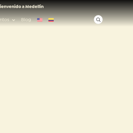
ienvenido a Medellín
ntos
Blog
✕
Acceso rápido
Anfitriones de ciudad