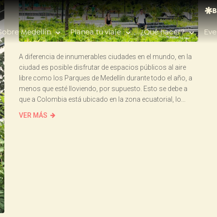
B
Sobre Medellín
Planea tu viaje
¿Qué hacer?
Eve
A diferencia de innumerables ciudades en el mundo, en la
ciudad es posible disfrutar de espacios públicos al aire
libre como los Parques de Medellín durante todo el año, a
menos que esté lloviendo, por supuesto. Esto se debe a
que a Colombia está ubicado en la zona ecuatorial, lo...
Búsquedas populares
VER MÁS
Calendario de eventos
Planeador de viaje
Feria de las flores
Guías de ciudad
Salud