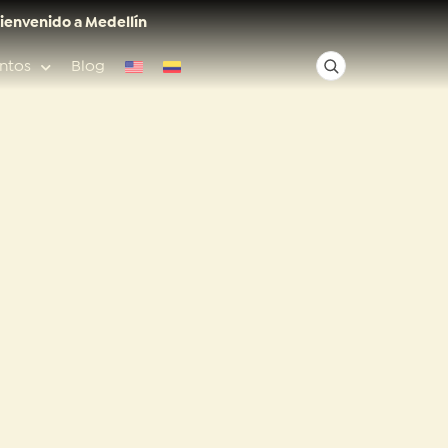
ienvenido a Medellín
ntos
Blog
✕
Acceso rápido
Anfitriones de ciudad