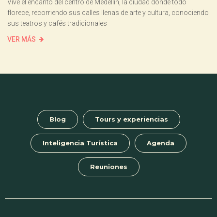
Vive el encanto del centro de Medellín, la ciudad donde todo
florece, recorriendo sus calles llenas de arte y cultura, conociendo
sus teatros y cafés tradicionales
VER MÁS
Blog
Tours y experiencias
Inteligencia Turística
Agenda
Reuniones