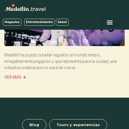
Negocios
Entretenimiento
Salud
Medellín ha puesto a bailar reguetón al mundo entero,
innegablemente pegajoso y que representa para la ciudad, una
industria creativa que no para de crecer.
VER MÁS
Blog
Tours y experiencias