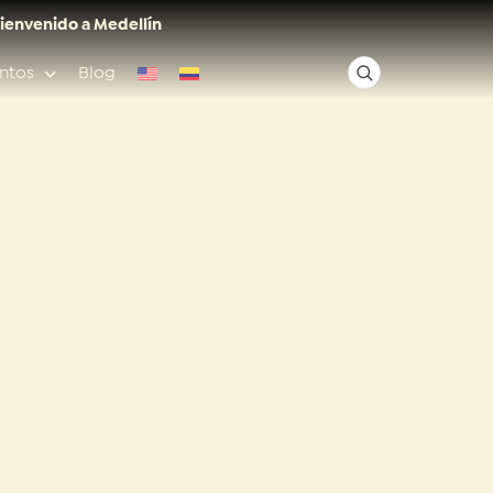
ienvenido a Medellín
ntos
Blog
✕
Acceso rápido
Anfitriones de ciudad