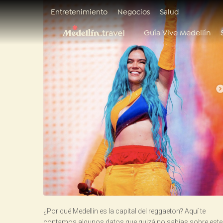
Entretenimiento
Negocios
Salud
Guía Vive Medellín
¿Por qué Medellín es la capital del reggaeton? Aquí te
contamos algunos datos que quizá no sabías sobre este