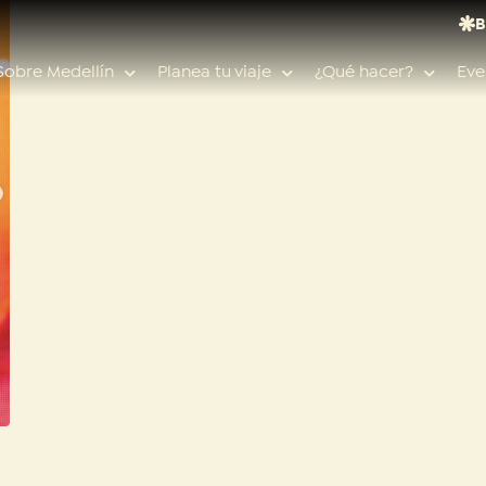
B
Sobre Medellín
Planea tu viaje
¿Qué hacer?
Eve
Búsquedas populares
Calendario de eventos
Planeador de viaje
Feria de las flores
Guías de ciudad
Salud