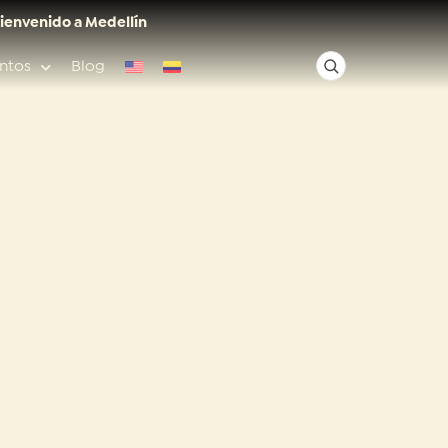
ienvenido a Medellín
ntos
Blog
✕
Acceso rápido
Anfitriones de ciudad