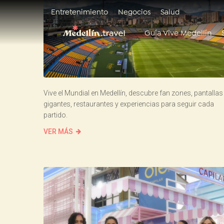
Entretenimiento
Negocios
Salud
Guía Vive Medellín
Vive el Mundial en Medellín, descubre fan zones, pantallas
gigantes, restaurantes y experiencias para seguir cada
partido.
VER MÁS