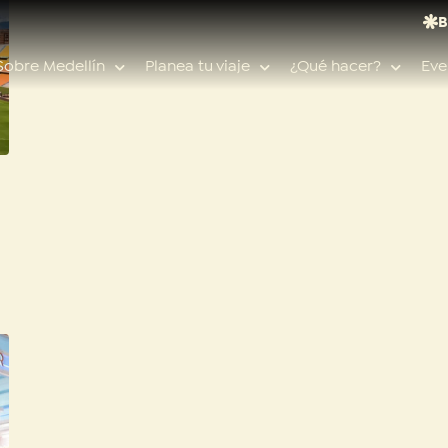
B
Sobre Medellín
Planea tu viaje
¿Qué hacer?
Eve
Búsquedas populares
Calendario de eventos
Planeador de viaje
Feria de las flores
Guías de ciudad
Salud