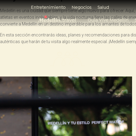
Entretenimiento
Negocios
Salud
Medellín es una ciudad que siempre tiene algo nuevo para ofrecer. Aquí,
atletas en eventos inolvidables, y la vida nocturna llena las calles de e
Guía Vive Medellín
convierte a Medellín en un destino imperdible para los amantes de todo
En esta sección encontrarás ideas, planes y recomendaciones para disfru
auténticas que harán de tu visita algo realmente especial. ¡Medellín siem