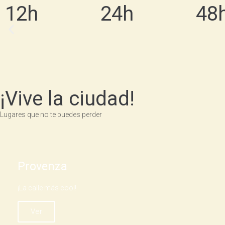
12h
24h
48
Probar un delicioso
plato de Chicharrón
¡Vive la ciudad!
¡Imperdible en tu visita!
Lugares que no te puedes perder
Provenza
¡La calle más cool!
Ver