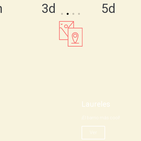
h
3d
5d
Laureles
¡El barrio más cool!
Ver