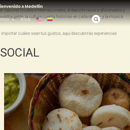
ienvenido a Medellín
ar sabores locales e internacionales, el deporte reúne a aficionados y
 nuestra gente, la cultura cuenta historias en cada rincón, y la música
ntos
Blog
n importar cuáles sean tus gustos, aquí descubrirás experiencias
✕
SOCIAL
Acceso rápido
Anfitriones de ciudad