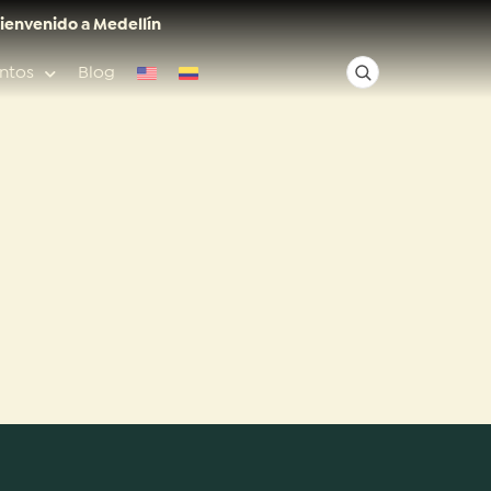
ienvenido a Medellín
ntos
Blog
✕
Acceso rápido
Anfitriones de ciudad