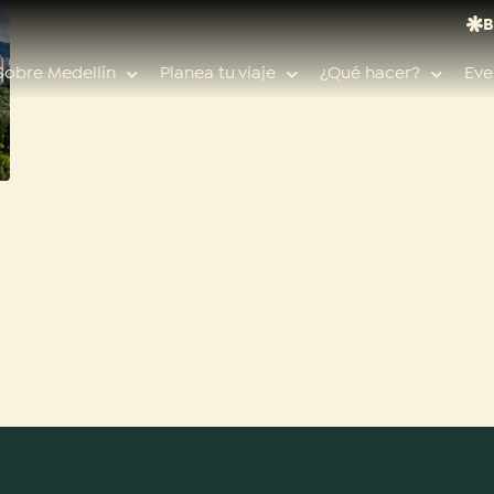
B
Sobre Medellín
Planea tu viaje
¿Qué hacer?
Eve
Búsquedas populares
Calendario de eventos
Planeador de viaje
Feria de las flores
Guías de ciudad
Salud