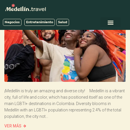
Negocios
Entretenimiento
Salud
¡Medellín is truly an amazing and diverse city! Medellín is a vibrant
city, full of life and color, which has positioned itself as one of the
main LGBTI+ destinations in Colombia. Diversity blooms in
Medellín with an LGBTI+ population representing 2.4% of the total
population, the city not...
VER MÁS