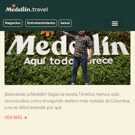
Negocios
Entretenimiento
Salud
¡Bienvenido a Medellín! Según la revista TimeOut, hemos sido
reconocidos como el segundo destino más visitado de Colombia,
y no es difícil entender por qué.
VER MÁS