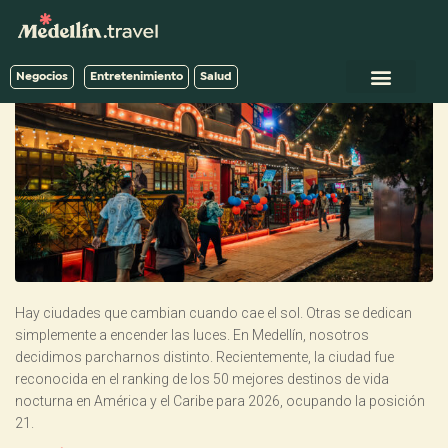
Negocios
Entretenimiento
Salud
Hay ciudades que cambian cuando cae el sol. Otras se dedican
simplemente a encender las luces. En Medellín, nosotros
decidimos parcharnos distinto. Recientemente, la ciudad fue
reconocida en el ranking de los 50 mejores destinos de vida
nocturna en América y el Caribe para 2026, ocupando la posición
21.